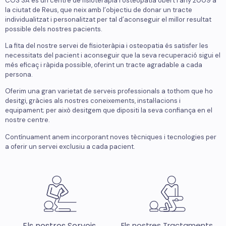
COS SA és un centre de fisioteràpia i osteopatia obert l’any 2009 a
la ciutat de Reus, que neix amb l’objectiu de donar un tracte
individualitzat i personalitzat per tal d’aconseguir el millor resultat
possible dels nostres pacients.
La fita del nostre servei de fisioteràpia i osteopatia és satisfer les
necessitats del pacient i aconseguir que la seva recuperació sigui el
més eficaç i ràpida possible, oferint un tracte agradable a cada
persona.
Oferim una gran varietat de serveis professionals a tothom que ho
desitgi, gràcies als nostres coneixements, instal·lacions i
equipament; per això desitgem que dipositi la seva confiança en el
nostre centre.
Contínuament anem incorporant noves tècniques i tecnologies per
a oferir un servei exclusiu a cada pacient.
Els nostres Serveis
Els nostres Tractaments